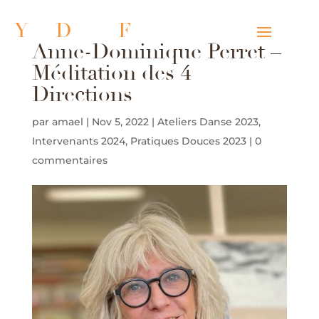
Y
ou
D
ance
F
estival
Anne-Dominique Perret –
Méditation des 4
Directions
par
amael
|
Nov 5, 2022
|
Ateliers Danse 2023
,
Intervenants 2024
,
Pratiques Douces 2023
|
0
commentaires