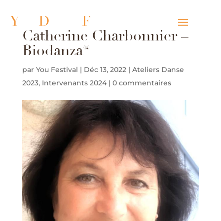
Y
ou
D
ance
F
estival
Catherine Charbonnier –
Biodanza®
par
You Festival
|
Déc 13, 2022
|
Ateliers Danse
2023
,
Intervenants 2024
|
0 commentaires