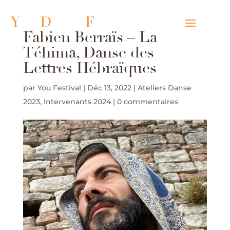
Y
ou
D
ance
F
estival
Fabien Berraïs – La
Téhima, Danse des
Lettres Hébraïques
par
You Festival
|
Déc 13, 2022
|
Ateliers Danse
2023
,
Intervenants 2024
|
0 commentaires